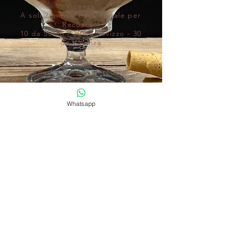
Vicenza
A soli 2 minuti dalla statale per
Recoaro -
10 da Schio - 20 da Sovizzo - 30
da Vicenza
ORARIO
Lunedì-Martedì-Mercoledì-
Giovedì-Domenica
09:00
- 21:00
Venerdì - Sabato
Whatsapp
09:00 - 22
:00
orario
continuato tutti
i giorni
CONTATTI
info@ilgelataiovaldagno.it
www.ilgelataiovaldagno.it
Tel:
0445 822105
https://wa.me/393342087301