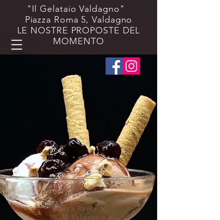
"Il Gelataio Valdagno"
Piazza Roma 5, Valdagno
LE NOSTRE PROPOSTE DEL
MOMENTO
Negozio
/
Coni & Coppette in cialda senza lattosio 🌱
INDIRIZZO
Piazza Roma 5
36078 Valdagno