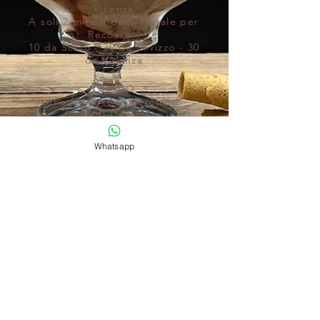
Vicenza
A soli 2 minuti dalla statale per
Recoaro -
10 da Schio - 20 da Sovizzo - 30
da Vicenza
ORARIO
Lunedì-Martedì-Mercoledì-
Giovedì-Domenica
09:00
- 21:00
Venerdì - Sabato
Whatsapp
09:00 - 22
:00
orario
continuato tutti
i giorni
CONTATTI
info@ilgelataiovaldagno.it
www.ilgelataiovaldagno.it
Tel:
0445 822105
https://wa.me/393342087301