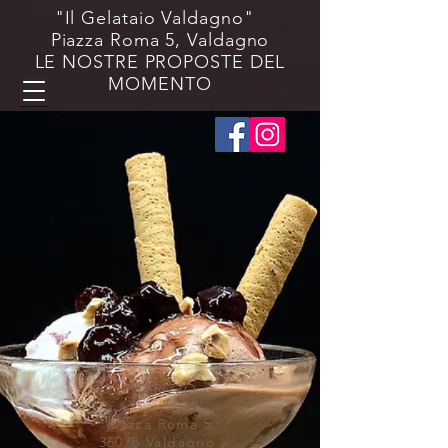
"Il Gelataio Valdagno"
Piazza Roma 5, Valdagno
LE NOSTRE PROPOSTE DEL
MOMENTO
Negozio
/
Coni & Coppette in cialda senza lattosio 🌱
INDIRIZZO
Piazza Roma 5
36078 Valdagno