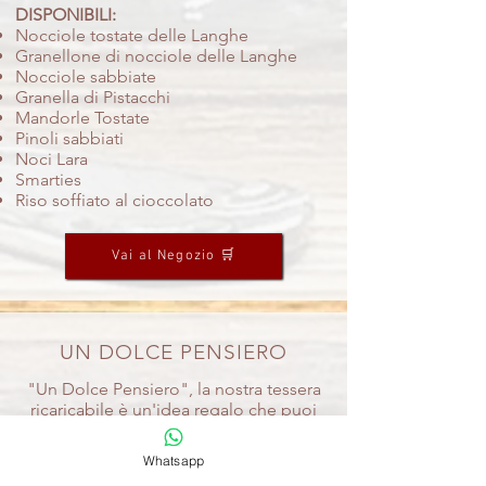
DISPONIBILI:
Nocciole tostate delle Langhe
Granellone di nocciole delle Langhe
Nocciole sabbiate
Granella di Pistacchi
Mandorle Tostate
Pinoli sabbiati
Noci Lara
Smarties
Riso soffiato al cioccolato
Vai al Negozio 🛒
UN DOLCE PENSIERO
"Un Dolce Pensiero", la nostra tessera
ricaricabile è un'idea regalo che puoi
ricaricare
dell'importo che preferisci. Contiene
Whatsapp
già uno sconto su tutti i prodotti del